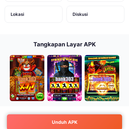
Lokasi
Diskusi
Tangkapan Layar APK
Unduh APK