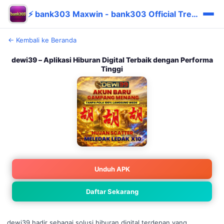
⚡ bank303 Maxwin - bank303 Official Trending 🎯
← Kembali ke Beranda
dewi39 – Aplikasi Hiburan Digital Terbaik dengan Performa
Tinggi
Unduh APK
Daftar Sekarang
dewi39 hadir sebagai solusi hiburan digital terdepan yang