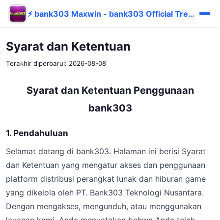
⚡ bank303 Maxwin - bank303 Official Trending 🎯
Syarat dan Ketentuan
Terakhir diperbarui: 2026-08-08
Syarat dan Ketentuan Penggunaan
bank303
1. Pendahuluan
Selamat datang di bank303. Halaman ini berisi Syarat
dan Ketentuan yang mengatur akses dan penggunaan
platform distribusi perangkat lunak dan hiburan game
yang dikelola oleh PT. Bank303 Teknologi Nusantara.
Dengan mengakses, mengunduh, atau menggunakan