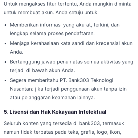
Untuk mengakses fitur tertentu, Anda mungkin diminta
untuk membuat akun. Anda setuju untuk:
Memberikan informasi yang akurat, terkini, dan
lengkap selama proses pendaftaran.
Menjaga kerahasiaan kata sandi dan kredensial akun
Anda.
Bertanggung jawab penuh atas semua aktivitas yang
terjadi di bawah akun Anda.
Segera memberitahu PT. Bank303 Teknologi
Nusantara jika terjadi penggunaan akun tanpa izin
atau pelanggaran keamanan lainnya.
5. Lisensi dan Hak Kekayaan Intelektual
Seluruh konten yang tersedia di bank303, termasuk
namun tidak terbatas pada teks, grafis, logo, ikon,