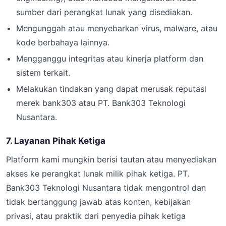
sumber dari perangkat lunak yang disediakan.
Mengunggah atau menyebarkan virus, malware, atau
kode berbahaya lainnya.
Mengganggu integritas atau kinerja platform dan
sistem terkait.
Melakukan tindakan yang dapat merusak reputasi
merek bank303 atau PT. Bank303 Teknologi
Nusantara.
7. Layanan Pihak Ketiga
Platform kami mungkin berisi tautan atau menyediakan
akses ke perangkat lunak milik pihak ketiga. PT.
Bank303 Teknologi Nusantara tidak mengontrol dan
tidak bertanggung jawab atas konten, kebijakan
privasi, atau praktik dari penyedia pihak ketiga