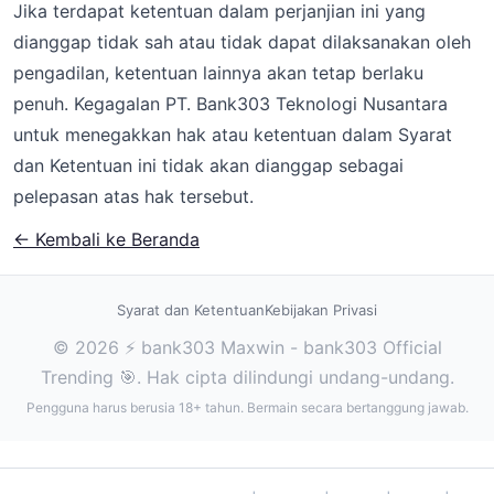
Jika terdapat ketentuan dalam perjanjian ini yang
dianggap tidak sah atau tidak dapat dilaksanakan oleh
pengadilan, ketentuan lainnya akan tetap berlaku
penuh. Kegagalan PT. Bank303 Teknologi Nusantara
untuk menegakkan hak atau ketentuan dalam Syarat
dan Ketentuan ini tidak akan dianggap sebagai
pelepasan atas hak tersebut.
← Kembali ke Beranda
Syarat dan Ketentuan
Kebijakan Privasi
© 2026 ⚡ bank303 Maxwin - bank303 Official
Trending 🎯. Hak cipta dilindungi undang-undang.
Pengguna harus berusia 18+ tahun. Bermain secara bertanggung jawab.