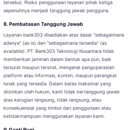
tersebut. Risiko penggunaan layanan pihak ketiga
sepenuhnya menjadi tanggung jawab pengguna.
8. Pembatasan Tanggung Jawab
Layanan bank303 disediakan atas dasar "sebagaimana
adanya" (as is) dan "sebagaimana tersedia" (as
available). PT. Bank303 Teknologi Nusantara tidak
memberikan jaminan dalam bentuk apa pun, baik
tersurat maupun tersirat, mengenai pengoperasian
platform atau informasi, konten, maupun perangkat
lunak yang tersedia. Dalam batas maksimal yang
diizinkan oleh hukum, kami tidak bertanggung jawab
atas kerugian langsung, tidak langsung, atau
konsekuensial yang timbul dari penggunaan atau
ketidakmampuan menggunakan layanan kami.
9. Ganti Rugi