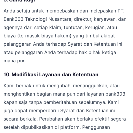
Anda setuju untuk membebaskan dan melepaskan PT.
Bank303 Teknologi Nusantara, direktur, karyawan, dan
agennya dari setiap klaim, tuntutan, kerugian, atau
biaya (termasuk biaya hukum) yang timbul akibat
pelanggaran Anda terhadap Syarat dan Ketentuan ini
atau pelanggaran Anda terhadap hak pihak ketiga
mana pun.
10. Modifikasi Layanan dan Ketentuan
Kami berhak untuk mengubah, menangguhkan, atau
menghentikan bagian mana pun dari layanan bank303
kapan saja tanpa pemberitahuan sebelumnya. Kami
juga dapat memperbarui Syarat dan Ketentuan ini
secara berkala. Perubahan akan berlaku efektif segera
setelah dipublikasikan di platform. Penggunaan