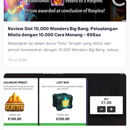
Review Slot 10,000 Wonders Big Bang: Petualangan
Mistis dengan 10.000 Cara Menang – 898aa
Melangkah ke dalam dunia Timur Tengah yang mistis dan
penuh kemewahan dengan 10,000 Wonders Big Bang, sebuah
kreasi terbaru dari...
18 Jul 2026