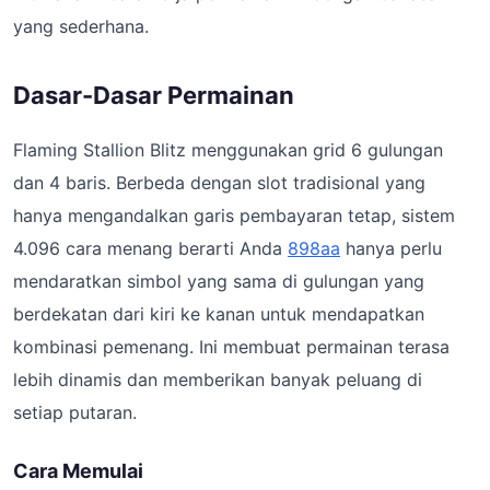
yang sederhana.
Dasar-Dasar Permainan
Flaming Stallion Blitz menggunakan grid 6 gulungan
dan 4 baris. Berbeda dengan slot tradisional yang
hanya mengandalkan garis pembayaran tetap, sistem
4.096 cara menang berarti Anda
898aa
hanya perlu
mendaratkan simbol yang sama di gulungan yang
berdekatan dari kiri ke kanan untuk mendapatkan
kombinasi pemenang. Ini membuat permainan terasa
lebih dinamis dan memberikan banyak peluang di
setiap putaran.
Cara Memulai