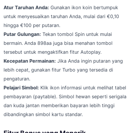
Atur Taruhan Anda:
Gunakan ikon koin bertumpuk
untuk menyesuaikan taruhan Anda, mulai dari €0,10
hingga €100 per putaran.
Putar Gulungan:
Tekan tombol Spin untuk mulai
bermain. Anda 898aa juga bisa menahan tombol
tersebut untuk mengaktifkan fitur Autoplay.
Kecepatan Permainan:
Jika Anda ingin putaran yang
lebih cepat, gunakan fitur Turbo yang tersedia di
pengaturan.
Pelajari Simbol:
Klik ikon informasi untuk melihat tabel
pembayaran (paytable). Simbol hewan seperti serigala
dan kuda jantan memberikan bayaran lebih tinggi
dibandingkan simbol kartu standar.